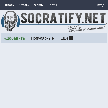
Цитаты
Статьи
Факты
Тесты
Вход
+Добавить
Популярные
Еще