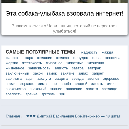
Эта собака-улыбака взорвала интернет!
Знакомьтесь: это Чеви - шпиц, который не перестает
улыбаться!
САМЫЕ ПОПУЛЯРНЫЕ ТЕМЫ
жадность
жажда
жалость
жара
желание
железо
желудок
жена
женщина
жертва
жестокость
животное
животные
жизненно
жизненное
зависимость
зависть
завтра
завтрак
заключённый
закон
замок
занятие
запах
запрет
зарплата
заря
заслуга
защита
звезда
звонок
здоровье
земля
зеркало
зима
зло
злоба
злодей
злость
змея
знакомство
знакомый
знание
значение
золото
зрелище
зрелость
зрение
зритель
зуб
Главная
❤❤❤ Дмитрий Васильевич Брейтенбихер — 48 цитат