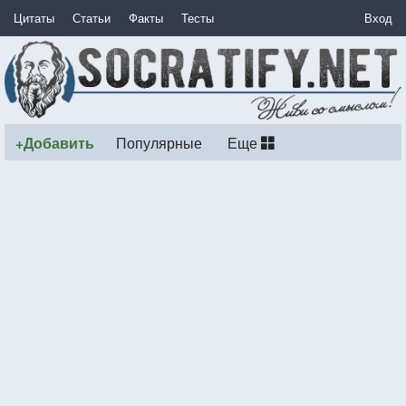
Цитаты
Статьи
Факты
Тесты
Вход
+Добавить
Популярные
Еще