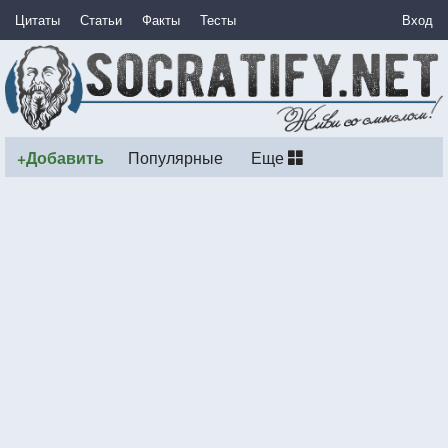
Цитаты
Статьи
Факты
Тесты
Вход
+Добавить
Популярные
Еще