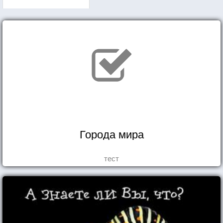
Города мира
тест