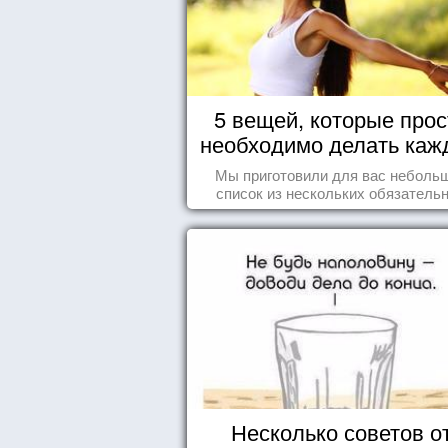
5 вещей, которые прос
необходимо делать каж
день
Мы приготовили для вас неболь
список из нескольких обязатель
вещей, которые должны стать ча
вашего дня.
Несколько советов о