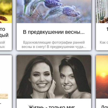
то
В предвкушении весны...
дый
шой
Вдохновляющие фотографии ранней
Как 
ных
весны в снегу! В предвкушении чуда...
стью
т
Жизнь - только миг...
До