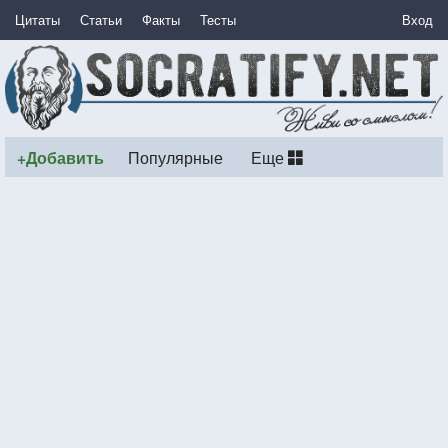
Цитаты
Статьи
Факты
Тесты
Вход
+Добавить
Популярные
Еще