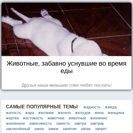
Животные, забавно уснувшие во время
еды
Друзья наши меньшие тоже любят поспать!
САМЫЕ ПОПУЛЯРНЫЕ ТЕМЫ
жадность
жажда
жалость
жара
желание
железо
желудок
жена
женщина
жертва
жестокость
животное
животные
жизненно
жизненное
зависимость
зависть
завтра
завтрак
заключённый
закон
замок
занятие
запах
запрет