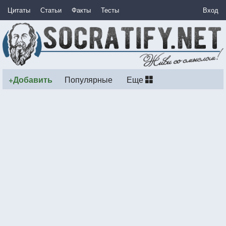
Цитаты
Статьи
Факты
Тесты
Вход
+Добавить
Популярные
Еще