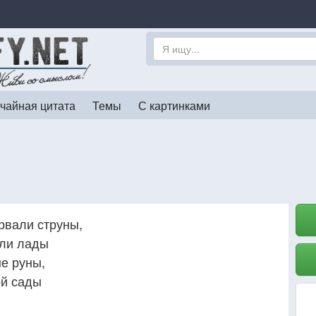
чайная цитата
Темы
С картинками
ырвали струны,
али лады
е руны,
ой сады