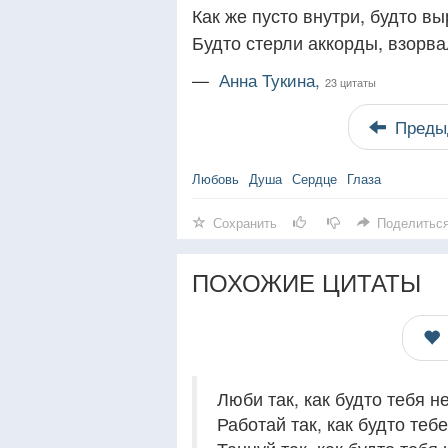
Как же пусто внутри, будто в
Будто стерли аккорды, взорв
—
Анна Тукина,
23 цитаты
Преды
Любовь
Душа
Сердце
Глаза
Сохранить
Поделитьс
ПОХОЖИЕ ЦИТАТЫ
Люби так, как будто тебя н
Работай так, как будто теб