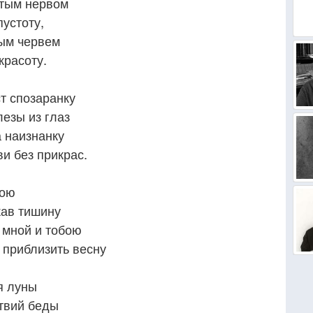
нутым нервом
пустоту,
ным червем
красоту.
ст спозаранку
лезы из глаз
а наизнанку
и без прикрас.
вою
кав тишину
 мной и тобою
 приблизить весну
я луны
твий беды