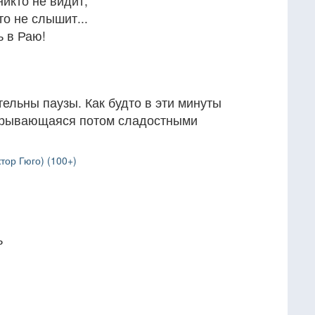
никто не видит,
то не слышит...
ь в Раю!
ельны паузы. Как будто в эти минуты
рорывающаяся потом сладостными
тор Гюго) (100+)
ь