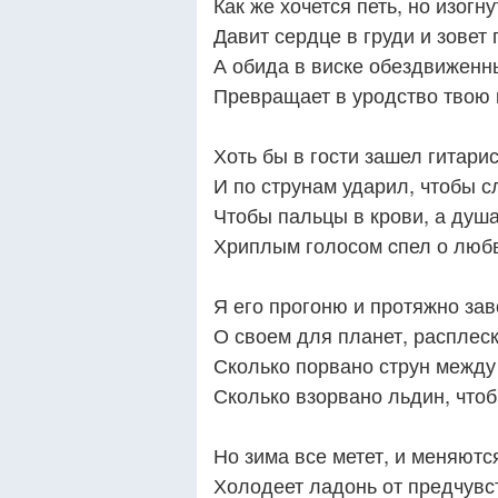
Как же хочется петь, но изог
Давит сердце в груди и зовет 
А обида в виске обездвижен
Превращает в уродство твою 
Хоть бы в гости зашел гитари
И по струнам ударил, чтобы с
Чтобы пальцы в крови, а душ
Хриплым голосом cпел о любв
Я его прогоню и протяжно за
О своем для планет, расплес
Сколько порвано струн между
Сколько взорвано льдин, чтоб
Но зима все метет, и меняютс
Холодеет ладонь от предчувс