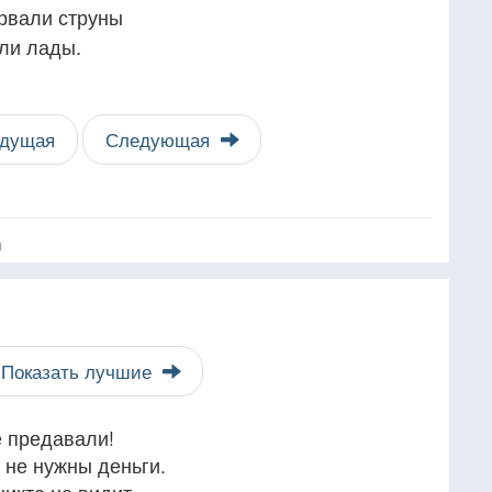
ырвали струны
али лады.
дущая
Следующая
я
Показать лучшие
е предавали!
е не нужны деньги.