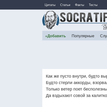
Цитаты
Статьи
Факты
Тесты
+Добавить
Популярные
Слу
Как же пусто внутри, будто в
Будто стерли аккорды, взорв
Только ветер поет бесполезны
Да вздыхают совой за калитк