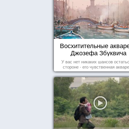
Восхитительные аквар
Джозефа Збуквича
У вас нет никаких шансов остать
стороне - его чувственная аквар
покорила жителей всего мира.