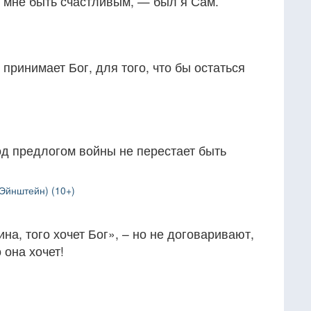
л мне быть счастливым, — был я Сам.
 принимает Бог, для того, что бы остаться
од предлогом войны не перестает быть
Эйнштейн) (10+)
на, того хочет Бог», – но не договаривают,
о она хочет!