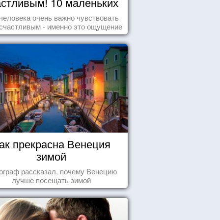
астливым! 10 маленьких
радостей настоящего
человека очень важно чувствовать
Счастья
счастливым - именно это ощущение
т позитивные эмоции и превращает
ждый день в маленький праздник.
ак прекрасна Венеция
зимой
ограф рассказал, почему Венецию
лучше посещать зимой