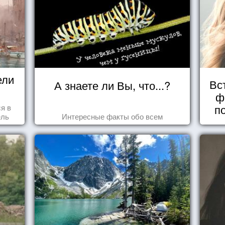
ели
Вс
А знаете ли Вы, что...?
ф
п
ся в
ель
Интересные факты обо всем