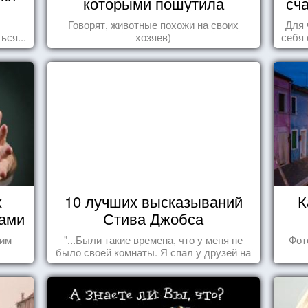
которыми пошутила
сч
природа
Говорят, животные похожи на своих
Для 
ься...
хозяев)
себя 
дари
ка
х
10 лучших высказываний
К
нами
Стива Джобса
шим
"...Были такие времена, что у меня не
Фот
было своей комнаты. Я спал у друзей на
полу, а для того, чтобы купить еды -
сдавал бутылки из под кока-колы"