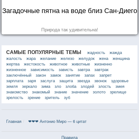
Загадочные пятна на воде близ Сан-Диего
Природа так удивительна!
САМЫЕ ПОПУЛЯРНЫЕ ТЕМЫ
жадность
жажда
жалость
жара
желание
железо
желудок
жена
женщина
жертва
жестокость
животное
животные
жизненно
жизненное
зависимость
зависть
завтра
завтрак
заключённый
закон
замок
занятие
запах
запрет
зарплата
заря
заслуга
защита
звезда
звонок
здоровье
земля
зеркало
зима
зло
злоба
злодей
злость
змея
знакомство
знакомый
знание
значение
золото
зрелище
зрелость
зрение
зритель
зуб
Главная
❤❤❤ Антонио Миро — 6 цитат
Правила