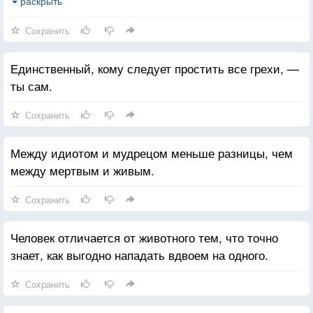
раскрыть
4) Человек отличается от животного тем, что точно
Сохранить
знает, как выгодно нападать вдвоем на одного.
Единственный, кому следует простить все грехи, —
******
ты сам.
Единственный, кому следует простить все грехи, —
ты сам.
Сохранить
Между идиотом и мудрецом меньше разницы, чем
между мертвым и живым.
Сохранить
Человек отличается от животного тем, что точно
знает, как выгодно нападать вдвоем на одного.
Сохранить