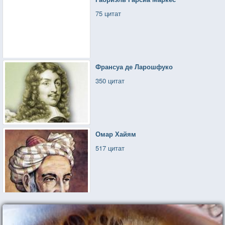
75 цитат
Франсуа де Ларошфуко
350 цитат
Омар Хайям
517 цитат