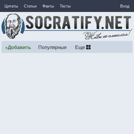
Цитаты
Статьи
Факты
Тесты
Вход
+Добавить
Популярные
Еще