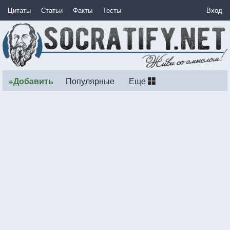
Цитаты
Статьи
Факты
Тесты
Вход
+Добавить
Популярные
Еще