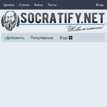
Цитаты
Статьи
Факты
Тесты
Вход
+Добавить
Популярные
Еще