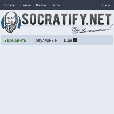
Цитаты
Статьи
Факты
Тесты
Вход
+Добавить
Популярные
Еще