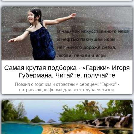
Самая крутая подборка - «Гарики» Игоря
Губермана. Читайте, получайте
удовольствие!
Поэзия с горячим и страстным сердцем. "Гарики" -
потрясающая форма для всех случаев жизни.