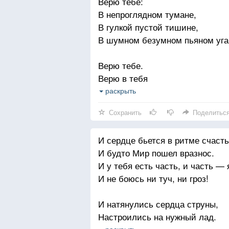
Верю тебе:
Я рада, что никто-никто не знает
В непроглядном тумане,
Какой в душе таится дикий крик
В гулкой пустой тишине,
Когда я широко и часто улыбаю
В шумном безумном пьяном уг
Верю тебе.
Верю в тебя
В любые метели,
раскрыть
Тысячи миль пройдя,
Сохранить
Поделитьс
Дорогами ко спасенью —
И сердце бьется в ритме счасть
Верю в тебя.
И будто Мир пошел вразнос.
Верю словам.
И у тебя есть часть, и часть — 
Пусть в них много обмана,
И не боюсь ни туч, ни гроз!
И надо открыть глаза.
И натянулись сердца струны,
Сердцу с душой снова я довер
Настроились на нужный лад.
Верю словам.