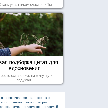
Стань участником счастья и Ты
вая подборка цитат для
вдохновения!
росто остановись на минутку и
подумай...
на
женщина
жертва
жестокость
замок
занятие
запах
запрет
злость
змея
знакомство
знакомый