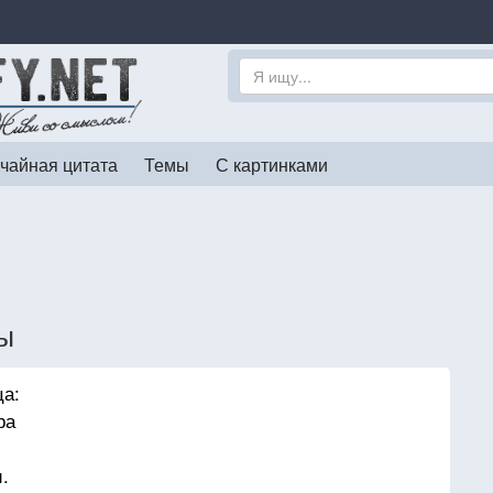
чайная цитата
Темы
С картинками
ты
ца:
ра
.