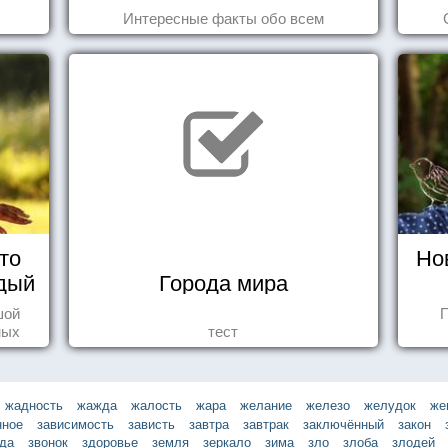
Интересные факты обо всем
то
Но
дый
Города мира
шой
П
ных
тест
стью
жадность
жажда
жалость
жара
желание
железо
желудок
же
нное
зависимость
зависть
завтра
завтрак
заключённый
закон
зда
звонок
здоровье
земля
зеркало
зима
зло
злоба
злодей