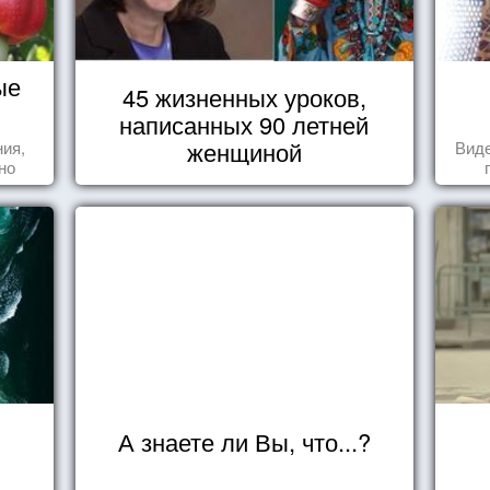
ые
45 жизненных уроков,
написанных 90 летней
женщиной
ния,
Виде
но
яли
у.
А знаете ли Вы, что...?