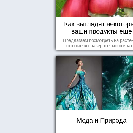
Как выглядят некотор
ваши продукты еще
живыми?
Предлагаем посмотреть на расте
которые вы,наверное, многократ
видели , но никогда не представл
себе, что употребляете их в пищ
Мода и Природа