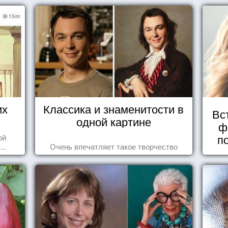
у.
ою.
ощении,
нцом.
нию,
 лицу.
их
Классика и знаменитости в
Вс
одной картине
сли к покою.
ф
ест.
п
ой
..
Очень впечатляет такое творчество
 заботы,
дес!