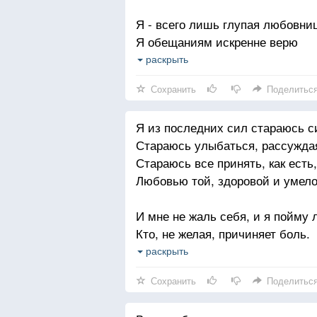
Я - всего лишь глупая любовни
Я обещаниям искренне верю
И лечу, куда тебе хочется,
раскрыть
Пробивая закрытые двери.
Сохранить
Поделитьс
Я - всего лишь глупая любовни
Я из последних сил стараюсь с
Выполняя свою обязанность,
Стараюсь улыбаться, рассужда
Я люблю. У любви я в заложниц
Стараюсь все принять, как есть
Нездоровая эта привязанность.
Любовью той, здоровой и умело
Я - всего лишь влюбленная жен
И мне не жаль себя, и я пойму 
Хоть бичуйте меня на площади!
Кто, не желая, причиняет боль.
Моя роль — мне по сердцу зат
Но я иду одна вдоль темного за
раскрыть
Обреченностью загнанной лоша
Мыслей, и слез своих я ощуща
Сохранить
Поделитьс
Я из последних сил стараюсь с