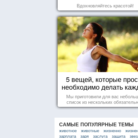
Вдохновляйтесь красотой!
5 вещей, которые прос
необходимо делать каж
день
Мы приготовили для вас неболь
список из нескольких обязатель
вещей, которые должны стать ча
вашего дня.
САМЫЕ ПОПУЛЯРНЫЕ ТЕМЫ
животное
животные
жизненно
жизне
зарплата
заря
заслуга
защита
зве