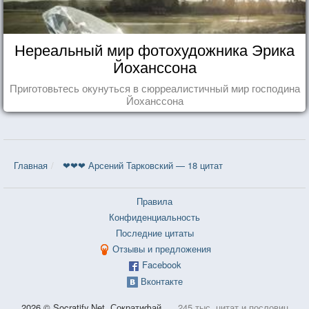
Нереальный мир фотохудожника Эрика
Йоханссона
Приготовьтесь окунуться в сюрреалистичный мир господина
Йоханссона
Главная
❤❤❤ Арсений Тарковский — 18 цитат
Правила
Конфиденциальность
Последние цитаты
Отзывы и предложения
Facebook
Вконтакте
2026 © Socratify.Net, Сократифай
245 тыс. цитат и пословиц