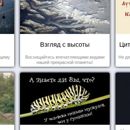
Взгляд с высоты
Цит
ящему
Восхищайтесь впечатляющими видами
Не де
нашей прекрасной планеты!