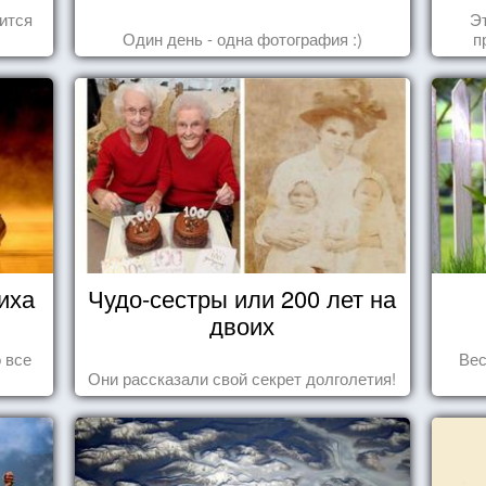
октябрь 2014
ится
Эт
Один день - одна фотография :)
п
иха
Чудо-сестры или 200 лет на
двоих
 все
Вес
Они рассказали свой секрет долголетия!