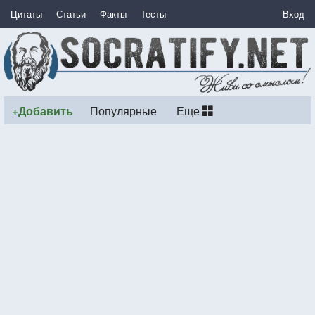
Цитаты
Статьи
Факты
Тесты
Вход
+Добавить
Популярные
Еще