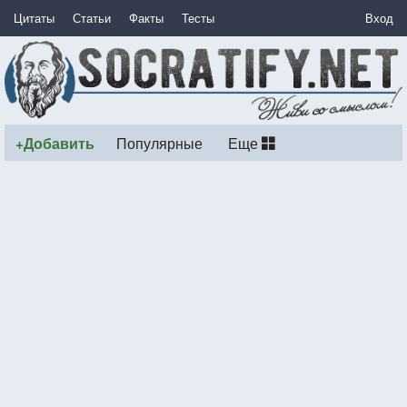
Цитаты
Статьи
Факты
Тесты
Вход
+Добавить
Популярные
Еще