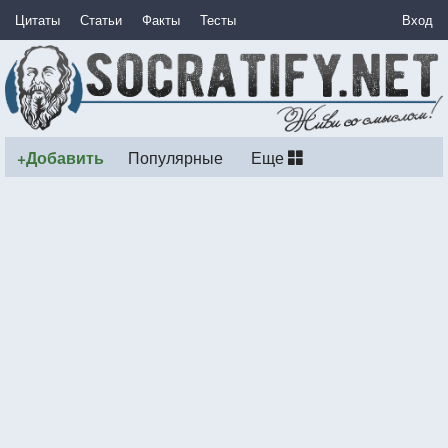
Цитаты
Статьи
Факты
Тесты
Вход
+Добавить
Популярные
Еще