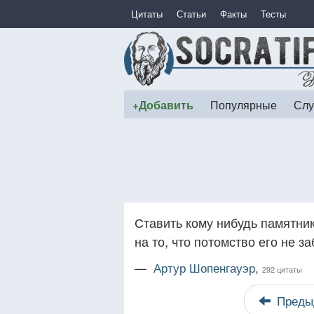
Цитаты
Статьи
Факты
Тесты
+Добавить
Популярные
Слу
Ставить кому нибудь памятник
на то, что потомство его не за
—
Артур Шопенгауэр,
292 цитаты
Преды