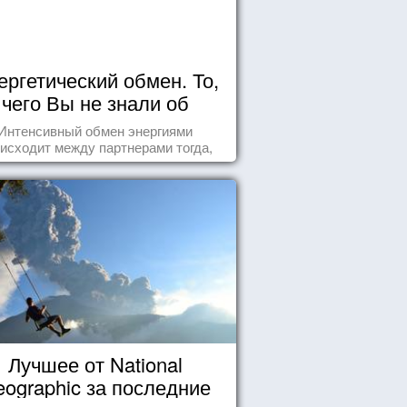
ергетический обмен. То,
чего Вы не знали об
отношениях
Интенсивный обмен энергиями
исходит между партнерами тогда,
а они испытывают симпатию друг к
другу...
Лучшее от National
ographic за последние