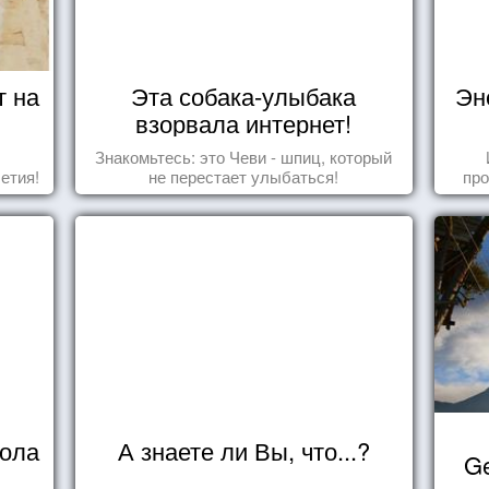
т на
Эта собака-улыбака
Эн
взорвала интернет!
Знакомьтесь: это Чеви - шпиц, который
етия!
не перестает улыбаться!
про
когд
кола
А знаете ли Вы, что...?
Ge