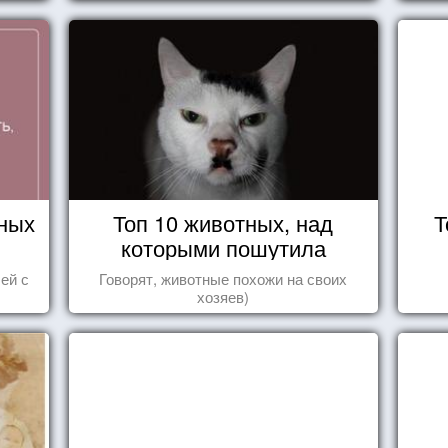
влечения, воодушевляющим влиянием ...
ных
Топ 10 животных, над
Т
которыми пошутила
природа
ей с
Говорят, животные похожи на своих
хозяев)