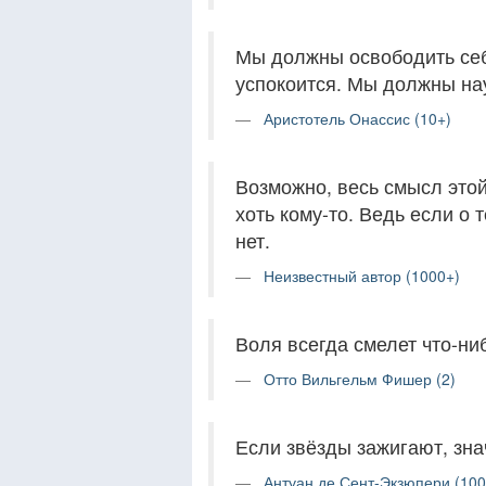
Мы должны освободить себ
успокоится. Мы должны нау
Аристотель Онассис (10+)
Возможно, весь смысл этой
хоть кому-то. Ведь если о т
нет.
Неизвестный автор (1000+)
Воля всегда смелет что-ни
Отто Вильгельм Фишер (2)
Если звёзды зажигают, зна
Антуан де Сент-Экзюпери (100