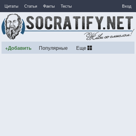
Цитаты
Статьи
Факты
Тесты
Вход
+Добавить
Популярные
Еще