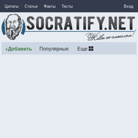
Цитаты
Статьи
Факты
Тесты
Вход
+Добавить
Популярные
Еще