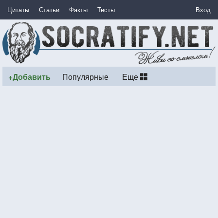
Цитаты
Статьи
Факты
Тесты
Вход
+Добавить
Популярные
Еще