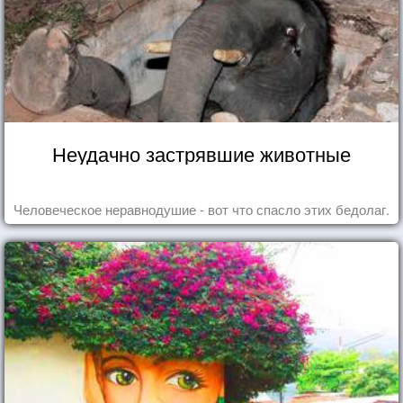
Неудачно застрявшие животные
Человеческое неравнодушие - вот что спасло этих бедолаг.