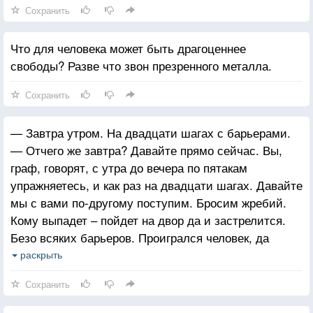
Сохранить
Что для человека может быть драгоценнее
свободы? Разве что звон презренного металла.
Сохранить
— Завтра утром. На двадцати шагах с барьерами.
— Отчего же завтра? Давайте прямо сейчас. Вы,
граф, говорят, с утра до вечера по пятакам
упражняетесь, и как раз на двадцати шагах. Давайте
мы с вами по-другому поступим. Бросим жребий.
Кому выпадет – пойдет на двор да и застрелится.
Безо всяких барьеров. Проигрался человек, да
и пулю в лоб — обычное дело. Ну что, граф? Или
раскрыть
в пятак легче попасть, чем в собственный лоб? Или
Сохранить
промазать боитесь?