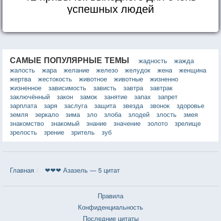
успешных людей
САМЫЕ ПОПУЛЯРНЫЕ ТЕМЫ
жадность
жажда
жалость
жара
желание
железо
желудок
жена
женщина
жертва
жестокость
животное
животные
жизненно
жизненное
зависимость
зависть
завтра
завтрак
заключённый
закон
замок
занятие
запах
запрет
зарплата
заря
заслуга
защита
звезда
звонок
здоровье
земля
зеркало
зима
зло
злоба
злодей
злость
змея
знакомство
знакомый
знание
значение
золото
зрелище
зрелость
зрение
зритель
зуб
Главная
❤❤❤ Азазель — 5 цитат
Правила
Конфиденциальность
Последние цитаты