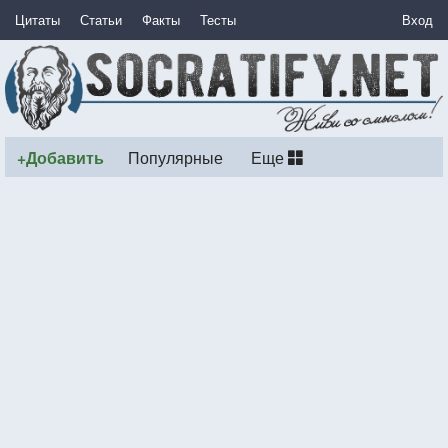
Цитаты
Статьи
Факты
Тесты
Вход
+Добавить
Популярные
Еще