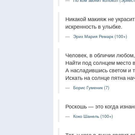
По ком звонит колокол (Эрнест
Никакой макияж не украсит 
искренность в улыбке.
Эрих Мария Ремарк (100+)
Человек, в обличии любом,
Найти под солнцем место в
А насладившись светом и 
Искать на солнце пятна на
Борис Гуменик (7)
Роскошь — это когда изнанк
Коко Шанель (100+)
Тот, у кого в душе светит 