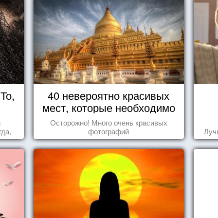
То,
40 невероятно красивых
мест, которые необходимо
увидеть пока вы живы
и
Осторожно! Много очень красивых
да,
фотографий
Луч
уг к