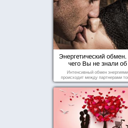
Энергетический обмен. 
чего Вы не знали об
отношениях
Интенсивный обмен энергиям
происходит между партнерами тог
когда они испытывают симпатию др
другу...