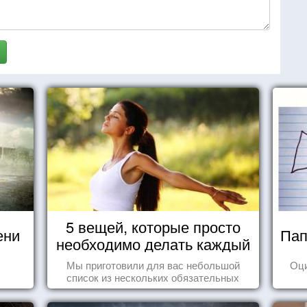
5 вещей, которые просто
ени
Пап
необходимо делать каждый
день
Мы приготовили для вас небольшой
Оц
список из нескольких обязательных
вещей, которые должны стать частью
вашего дня.