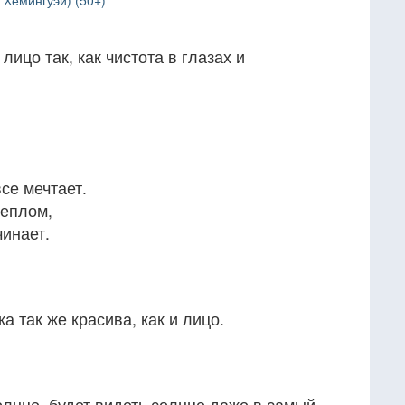
 Хемингуэй) (50+)
лицо так, как чистота в глазах и
се мечтает.
теплом,
чинает.
а так же красива, как и лицо.
солнце, будет видеть солнце даже в самый