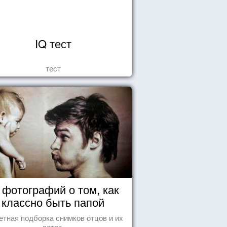
IQ тест
тест
 фотографий о том, как
классно быть папой
етная подборка снимков отцов и их
деток.