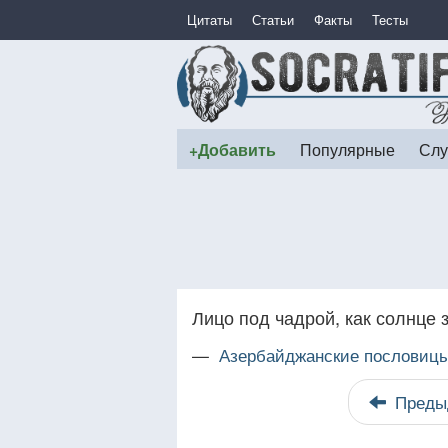
Цитаты
Статьи
Факты
Тесты
+Добавить
Популярные
Слу
Лицо под чадрой, как солнце з
—
Азербайджанские пословицы
Преды