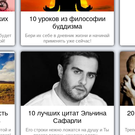
ких
10 уроков из философии
буддизма
будет
Бери их себе в дневник жизни и начинай
ой!
применять уже сейчас!
сть
10 лучших цитат Эльчина
20
ь
Сафарли
той и
Его строки нежно ложатся на душу и Ты
Треп
оров!
просто веришь каждому слову...