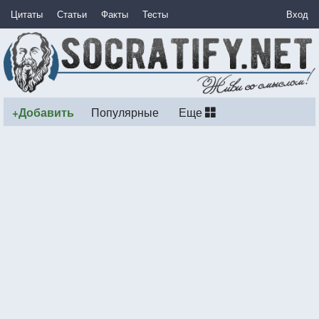
Цитаты
Статьи
Факты
Тесты
Вход
+Добавить
Популярные
Еще