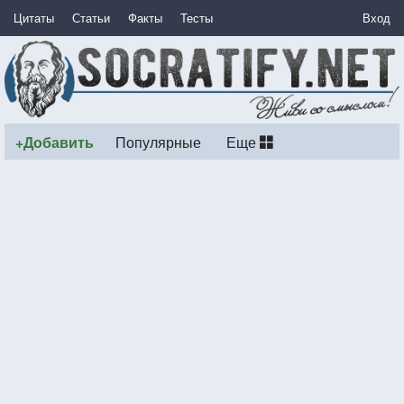
Цитаты
Статьи
Факты
Тесты
Вход
+Добавить
Популярные
Еще