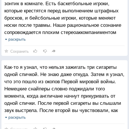
зонтик в комнате. Есть баскетбольные игроки,
которые крестятся перед выполнением штрафных
бросков, и бейсбольные игроки, которые меняют
носки после травмы. Наше рациональное сознание
сопровождается плохим стереоаккомпаниментом
нашего иррационального бессознательного.
раскрыть
Поставленный перед необходимостью определить,
Сохранить
что же такое «иррациональное бессознательное»,
я скажу, что это небольшая, обитая войлоком
Как-то я узнал, что нельзя зажигать три сигареты
комнатка, в которой стоит один только небольшой
одной спичкой. Не знаю даже откуда. Затем я узнал,
карточный столик, на котором лежит одна только
что это пошло из окопов Первой мировой войны.
вещь — револьвер, заряженный блуждающими
Немецкие снайперы словно поджидали того
пулями.
момента, когда англичане начнут прикуривать от
одной спички. После первой сигареты вы слышали
звук выстрела. После второй вы чувствовали, как
снаряд проносится мимо. А после третей вам
раскрыть
сносило голову. Но знание об этом ничуть не