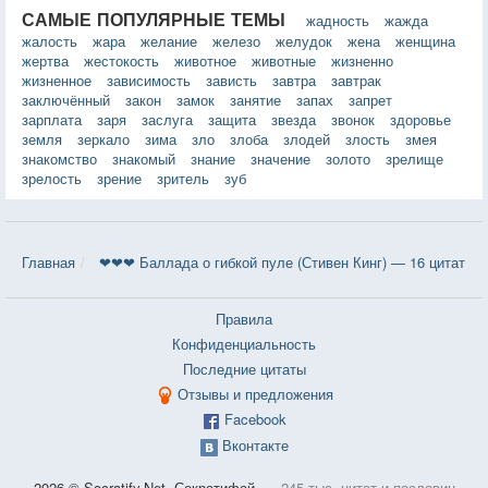
САМЫЕ ПОПУЛЯРНЫЕ ТЕМЫ
жадность
жажда
жалость
жара
желание
железо
желудок
жена
женщина
жертва
жестокость
животное
животные
жизненно
жизненное
зависимость
зависть
завтра
завтрак
заключённый
закон
замок
занятие
запах
запрет
зарплата
заря
заслуга
защита
звезда
звонок
здоровье
земля
зеркало
зима
зло
злоба
злодей
злость
змея
знакомство
знакомый
знание
значение
золото
зрелище
зрелость
зрение
зритель
зуб
Главная
❤❤❤ Баллада о гибкой пуле (Стивен Кинг) — 16 цитат
Правила
Конфиденциальность
Последние цитаты
Отзывы и предложения
Facebook
Вконтакте
2026 © Socratify.Net, Сократифай
245 тыс. цитат и пословиц