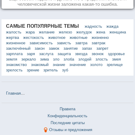
человеческой жизни заложена какая-то ошибка.
САМЫЕ ПОПУЛЯРНЫЕ ТЕМЫ
жадность
жажда
жалость
жара
желание
железо
желудок
жена
женщина
жертва
жестокость
животное
животные
жизненно
жизненное
зависимость
зависть
завтра
завтрак
заключённый
закон
замок
занятие
запах
запрет
зарплата
заря
заслуга
защита
звезда
звонок
здоровье
земля
зеркало
зима
зло
злоба
злодей
злость
змея
знакомство
знакомый
знание
значение
золото
зрелище
зрелость
зрение
зритель
зуб
Главная
❤❤❤ Баллада о графине Эллен де Курси (Максим Горьки
Правила
Конфиденциальность
Последние цитаты
Отзывы и предложения