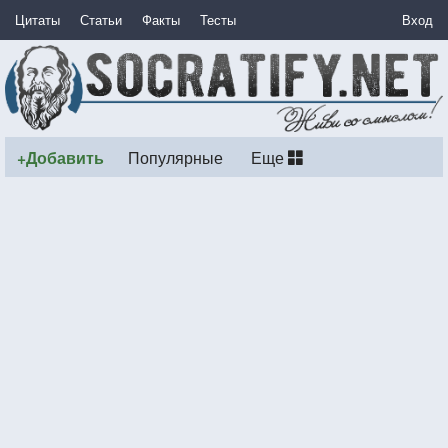
Цитаты
Статьи
Факты
Тесты
Вход
+Добавить
Популярные
Еще