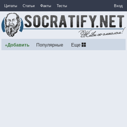
Цитаты
Статьи
Факты
Тесты
Вход
+Добавить
Популярные
Еще