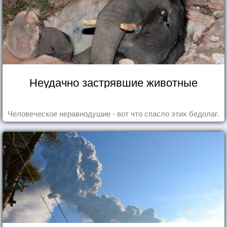
Неудачно застрявшие животные
Человеческое неравнодушие - вот что спасло этих бедолаг.