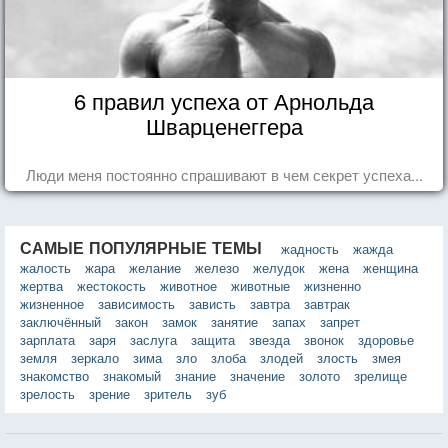
6 правил успеха от Арнольда
Шварценеггера
Люди меня постоянно спрашивают в чем секрет успеха...
САМЫЕ ПОПУЛЯРНЫЕ ТЕМЫ
жадность
жажда
жалость
жара
желание
железо
желудок
жена
женщина
жертва
жестокость
животное
животные
жизненно
жизненное
зависимость
зависть
завтра
завтрак
заключённый
закон
замок
занятие
запах
запрет
зарплата
заря
заслуга
защита
звезда
звонок
здоровье
земля
зеркало
зима
зло
злоба
злодей
злость
змея
знакомство
знакомый
знание
значение
золото
зрелище
зрелость
зрение
зритель
зуб