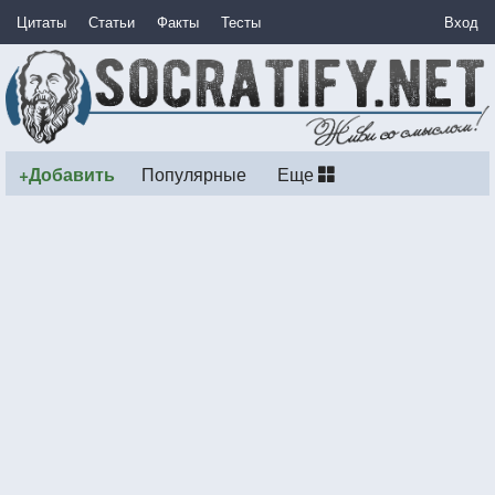
Цитаты
Статьи
Факты
Тесты
Вход
+Добавить
Популярные
Еще