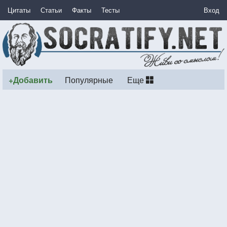
Цитаты
Статьи
Факты
Тесты
Вход
+Добавить
Популярные
Еще