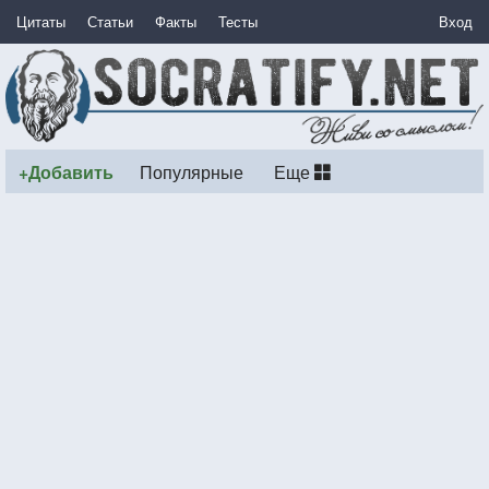
Цитаты
Статьи
Факты
Тесты
Вход
+Добавить
Популярные
Еще