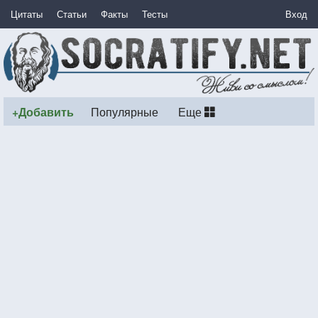
Цитаты
Статьи
Факты
Тесты
Вход
+Добавить
Популярные
Еще