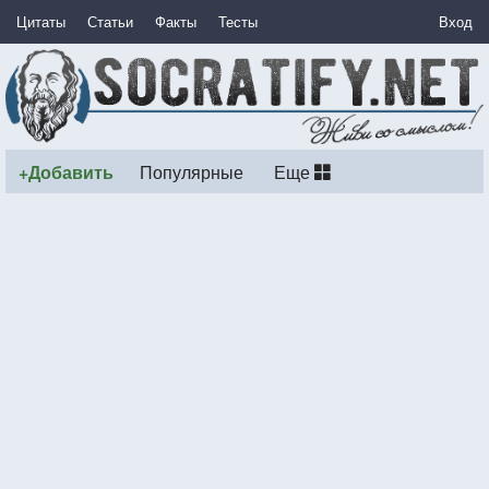
Цитаты
Статьи
Факты
Тесты
Вход
+Добавить
Популярные
Еще