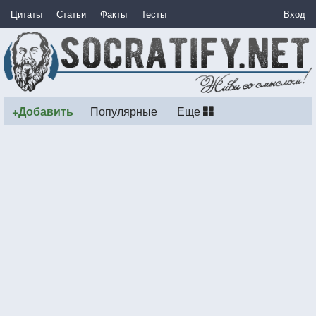
Цитаты
Статьи
Факты
Тесты
Вход
+Добавить
Популярные
Еще