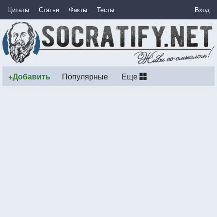
Цитаты
Статьи
Факты
Тесты
Вход
+Добавить
Популярные
Еще