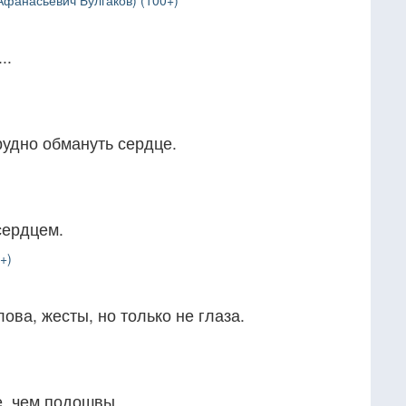
фанасьевич Булгаков) (100+)
..
рудно обмануть сердце.
сердцем.
+)
лова, жесты, но только не глаза.
, чем подошвы...