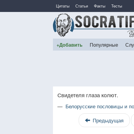
Цитаты
Статьи
Факты
Тесты
+Добавить
Популярные
Слу
Свидетеля глаза колют.
—
Белорусские пословицы и по
Предыдущая