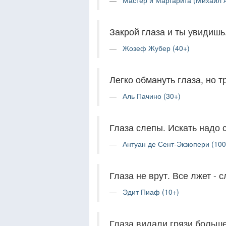
Мастер и Маргарита (Михаил А
Закрой глаза и ты увидишь.
Жозеф Жубер (40+)
Легко обмануть глаза, но т
Аль Пачино (30+)
Глаза слепы. Искать надо 
Антуан де Сент-Экзюпери (100
Глаза не врут. Все лжет - с
Эдит Пиаф (10+)
Глаза видали грязи больше