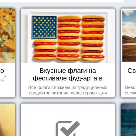
но
Вкусные флаги на
Св
.."
фестивале фуд-арта в
Сиднее
Все флаги сложены из традиционных
Нево
продуктов питания, характерных для
свеж
этих стран.