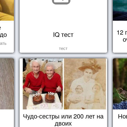
е
12 
 до
IQ тест
о
ать
тест
Чудо-сестры или 200 лет на
Но
двоих