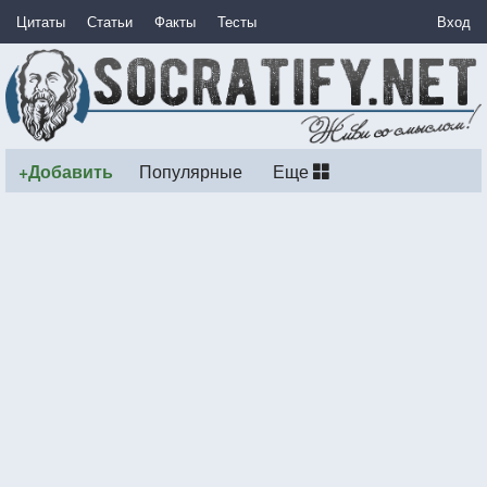
Цитаты
Статьи
Факты
Тесты
Вход
+Добавить
Популярные
Еще