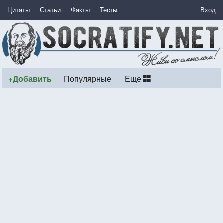
Цитаты
Статьи
Факты
Тесты
Вход
+Добавить
Популярные
Еще