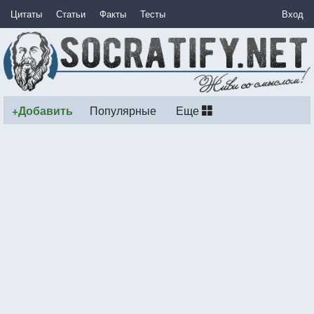
Цитаты
Статьи
Факты
Тесты
Вход
+Добавить
Популярные
Еще