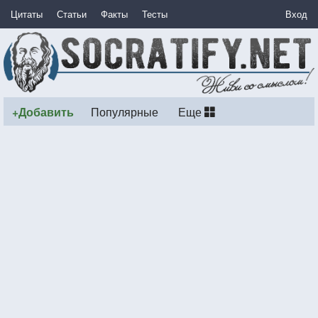
Цитаты
Статьи
Факты
Тесты
Вход
+Добавить
Популярные
Еще