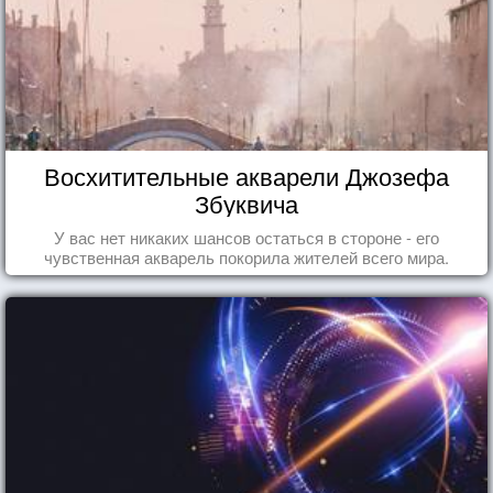
Восхитительные акварели Джозефа
Збуквича
У вас нет никаких шансов остаться в стороне - его
чувственная акварель покорила жителей всего мира.