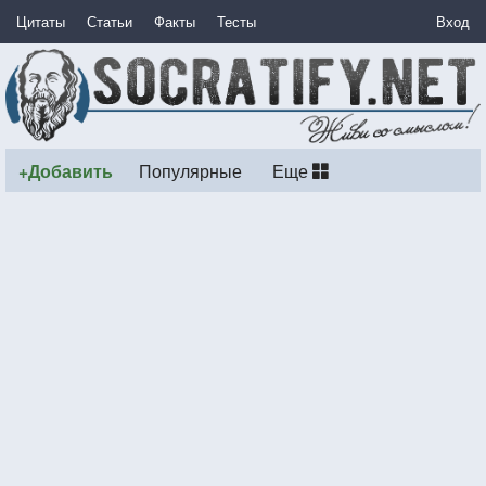
Цитаты
Статьи
Факты
Тесты
Вход
+Добавить
Популярные
Еще