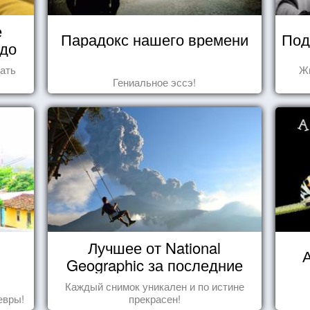
е
Парадокс нашего времени
Под
 до
ать
Жи
Гениальное эссэ!
Лучшее от National
А
Geographic за последние
пару лет
Каждый снимок уникален и по истине
евры!
прекрасен!