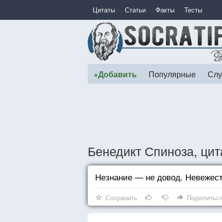
Цитаты
Статьи
Факты
Тесты
+Добавить
Популярные
Слу
Бенедикт Спиноза, цит
Незнание — не довод. Невежест
Сохранить
Поделитьс