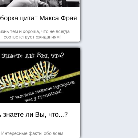
борка цитат Макса Фрая
знь тем и хороша, что не всегда
соответствует ожиданиям!
 знаете ли Вы, что...?
Интересные факты обо всем