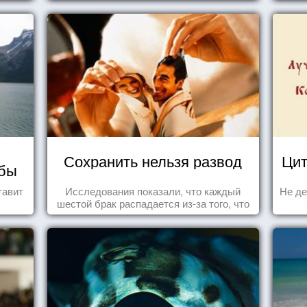
Сохранить нельзя развод
Цит
мбы
тавит
Исследования показали, что каждый
Не де
шестой брак распадается из-за того, что
одного из супругов не устраивает та
роль, которая выпала ему в семье.