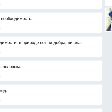
я
 необходимость.
я
имости: в природе нет ни добра, ни зла.
я
 человека.
я
вод.
я