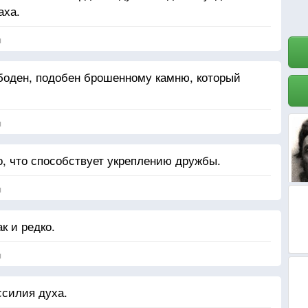
аха.
я
боден, подобен брошенному камню, который
я
о, что способствует укреплению дружбы.
я
к и редко.
я
ссилия духа.