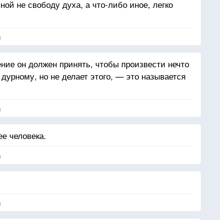
ой не свободу духа, а что-либо иное, легко
я
ение он должен принять, чтобы произвести нечто
дурному, но не делает этого, — это называется
я
ее человека.
я
я