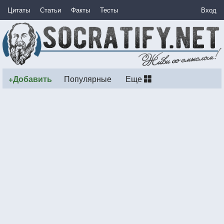
Цитаты
Статьи
Факты
Тесты
Вход
+Добавить
Популярные
Еще