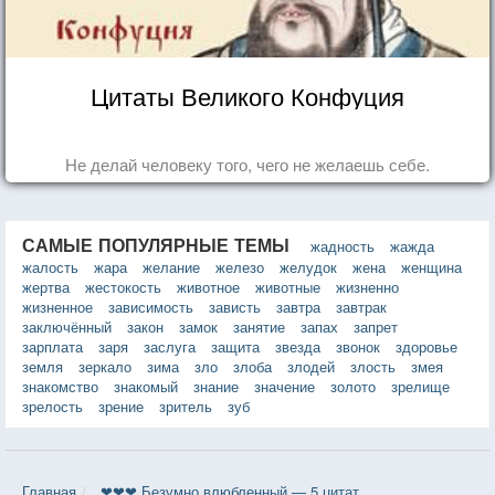
Цитаты Великого Конфуция
Не делай человеку того, чего не желаешь себе.
САМЫЕ ПОПУЛЯРНЫЕ ТЕМЫ
жадность
жажда
жалость
жара
желание
железо
желудок
жена
женщина
жертва
жестокость
животное
животные
жизненно
жизненное
зависимость
зависть
завтра
завтрак
заключённый
закон
замок
занятие
запах
запрет
зарплата
заря
заслуга
защита
звезда
звонок
здоровье
земля
зеркало
зима
зло
злоба
злодей
злость
змея
знакомство
знакомый
знание
значение
золото
зрелище
зрелость
зрение
зритель
зуб
Главная
❤❤❤ Безумно влюбленный — 5 цитат