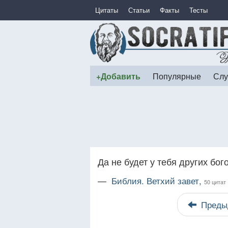
Цитаты
Статьи
Факты
Тесты
+Добавить
Популярные
Слу
Да не будет у тебя других бо
—
Библия. Ветхий завет,
50 цитат
Преды