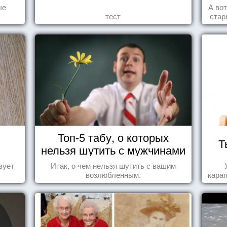
ые
А во
тест
стар
Топ-5 табу, о которых
Т
нельзя шутить с мужчинами
зует
Итак, о чем нельзя шутить с вашим
возлюбленным.
карап