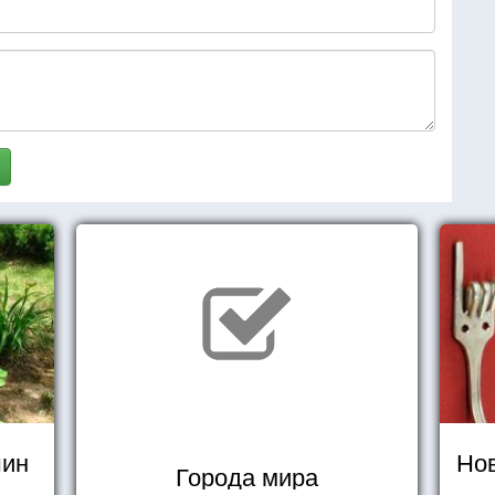
шин
Нов
Города мира