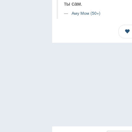
ты сам.
Аму Мом (50+)