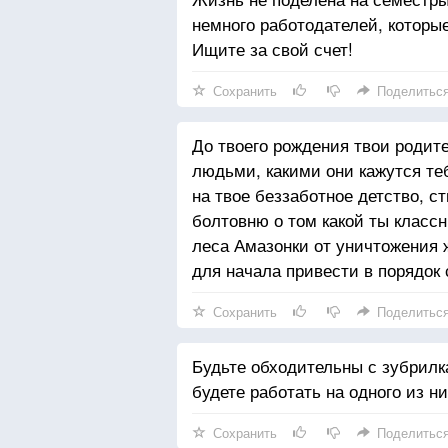
немного работодателей, которы
Ищите за свой счет!
Сохранить
Поделитьс
До твоего рождения твои родит
людьми, какими они кажутся те
на твое беззаботное детство, 
болтовню о том какой ты классн
леса Амазонки от уничтожения 
для начала привести в порядок 
Сохранить
Поделитьс
Будьте обходительны с зубрилк
будете работать на одного из ни
Сохранить
Поделитьс