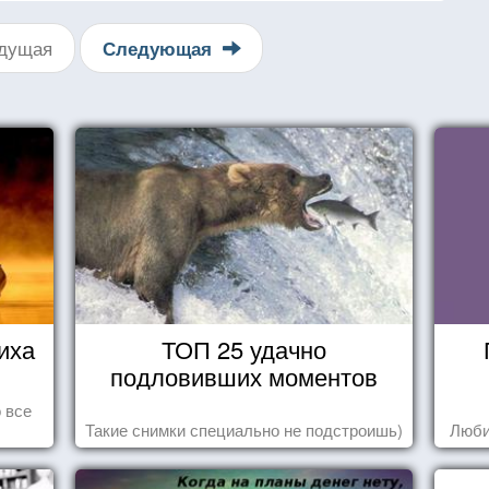
дущая
Следующая
иха
ТОП 25 удачно
подловивших моментов
 все
Такие снимки специально не подстроишь)
Люби