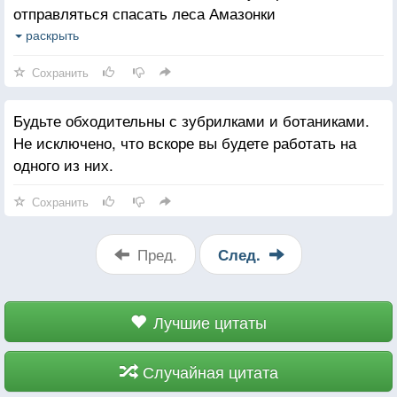
отправляться спасать леса Амазонки
от уничтожения жадным поколением твоих
раскрыть
родителей, попытайся для начала привести
Сохранить
в порядок свою комнату.
Будьте обходительны с зубрилками и ботаниками.
Не исключено, что вскоре вы будете работать на
одного из них.
Сохранить
Пред.
След.
Лучшие цитаты
Случайная цитата