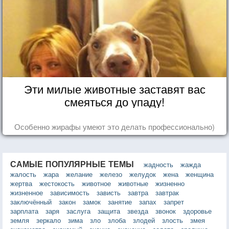
Эти милые животные заставят вас
смеяться до упаду!
Особенно жирафы умеют это делать профессионально)
САМЫЕ ПОПУЛЯРНЫЕ ТЕМЫ
жадность
жажда
жалость
жара
желание
железо
желудок
жена
женщина
жертва
жестокость
животное
животные
жизненно
жизненное
зависимость
зависть
завтра
завтрак
заключённый
закон
замок
занятие
запах
запрет
зарплата
заря
заслуга
защита
звезда
звонок
здоровье
земля
зеркало
зима
зло
злоба
злодей
злость
змея