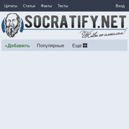
Цитаты
Статьи
Факты
Тесты
Вход
+Добавить
Популярные
Еще