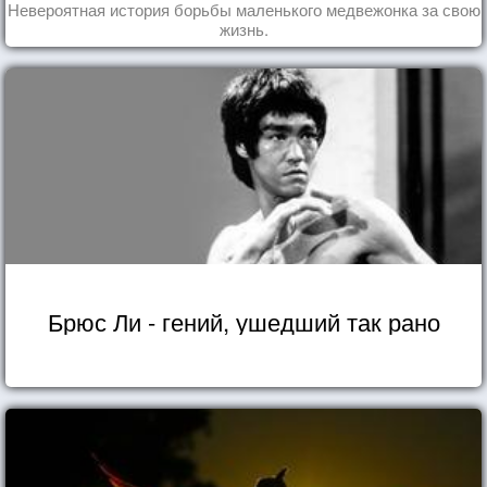
Невероятная история борьбы маленького медвежонка за свою
жизнь.
Брюс Ли - гений, ушедший так рано