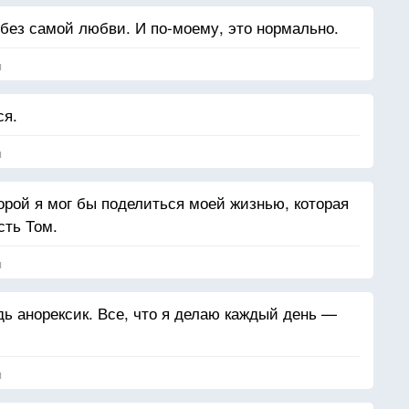
без самой любви. И по-моему, это нормально.
я
ся.
я
торой я мог бы поделиться моей жизнью, которая
сть Том.
я
дь анорексик. Все, что я делаю каждый день —
я