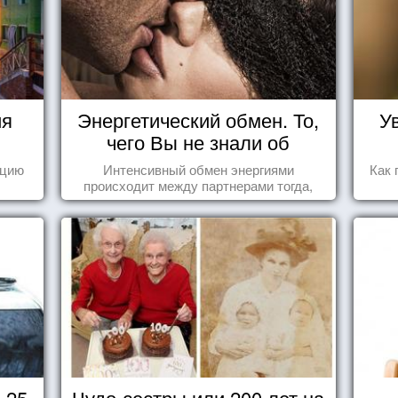
ия
Энергетический обмен. То,
У
чего Вы не знали об
отношениях
ецию
Интенсивный обмен энергиями
Как 
происходит между партнерами тогда,
когда они испытывают симпатию друг к
другу...
 25
Чудо-сестры или 200 лет на