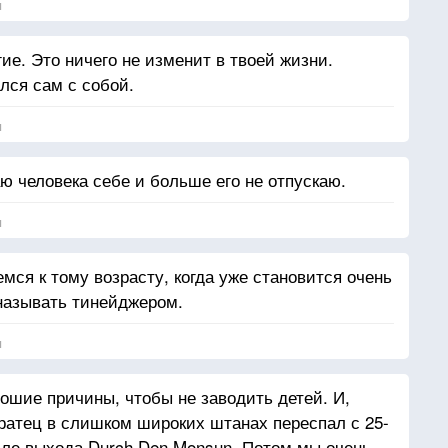
я
гие. Это ничего не изменит в твоей жизни.
лся сам с собой.
я
ю человека себе и больше его не отпускаю.
я
ся к тому возрасту, когда уже становится очень
называть тинейджером.
я
ошие причины, чтобы не заводить детей. И,
атец в слишком широких штанах переспал с 25-
сле выхода Durch Den Monsun. Потом мы очень