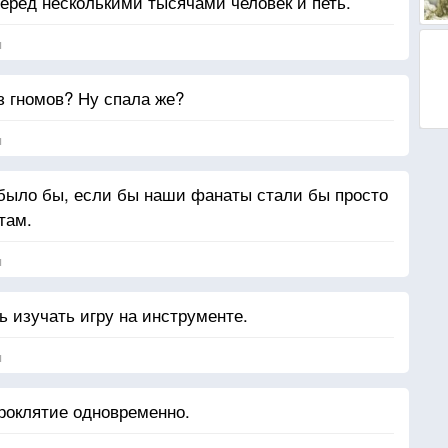
перед несколькими тысячами человек и петь.
я
з гномов? Ну спала же?
я
было бы, если бы наши фанаты стали бы просто
там.
я
ь изучать игру на инструменте.
я
роклятие одновременно.