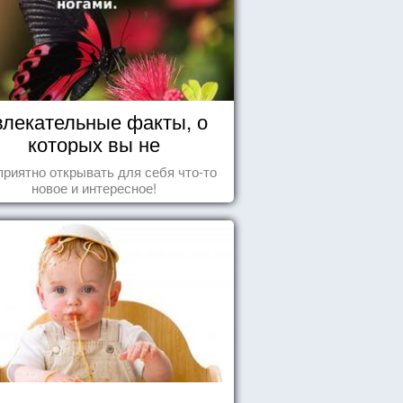
влекательные факты, о
которых вы не
догадывались!
приятно открывать для себя что-то
новое и интересное!