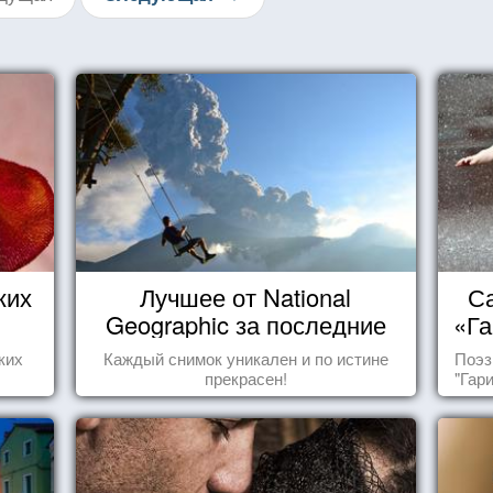
ких
Лучшее от National
Са
Geographic за последние
«Га
пару лет
ких
Каждый снимок уникален и по истине
Поэз
прекрасен!
"Гар