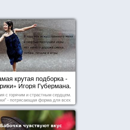
мая крутая подборка -
рики» Игоря Губермана.
Читайте, получайте
ия с горячим и страстным сердцем.
удовольствие!
ики" - потрясающая форма для всех
случаев жизни.