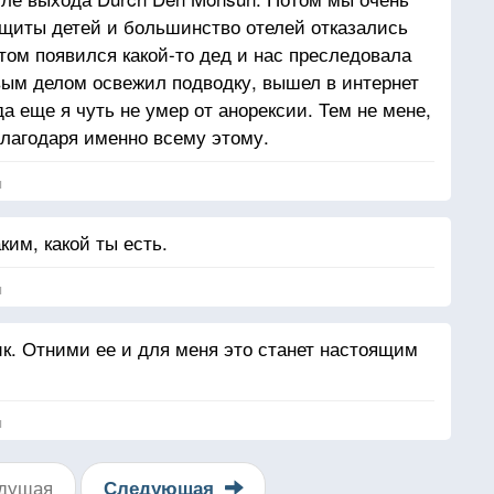
щиты детей и большинство отелей отказались
том появился какой-то дед и нас преследовала
вым делом освежил подводку, вышел в интернет
 да еще я чуть не умер от анорексии. Тем не мене,
благодаря именно всему этому.
я
ким, какой ты есть.
я
ик. Отними ее и для меня это станет настоящим
я
дущая
Следующая