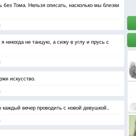
ь без Тома. Нельзя описать, насколько мы близки
я
 я никогда не танцую, а сижу в углу и прусь с
я
ржи искусство.
я
ы каждый вечер проводить с новой девушкой..
я