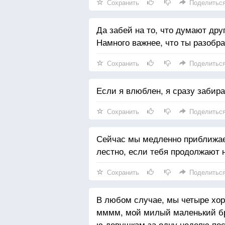
Сохранить
Поделитьс
Да забей на то, что думают дру
Намного важнее, что ты разобра
Сохранить
Поделитьс
Если я влюблен, я сразу забира
Сохранить
Поделитьс
Сейчас мы медленно приближаем
лестно, если тебя продолжают 
Сохранить
Поделитьс
В любом случае, мы четыре хор
мммм, мой милый маленький бр
ю девушкам за одну неделю по