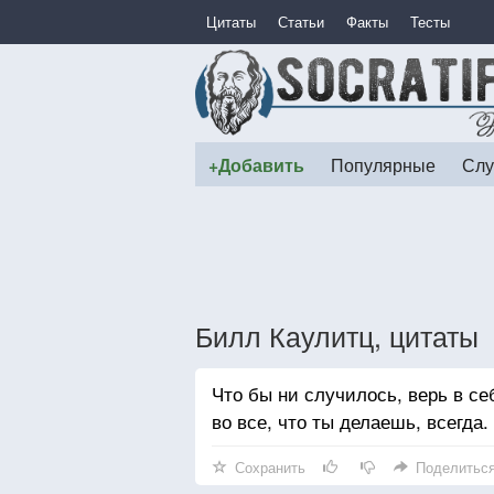
Цитаты
Статьи
Факты
Тесты
+Добавить
Популярные
Слу
Билл Каулитц, цитаты
Что бы ни случилось, верь в се
во все, что ты делаешь, всегда.
Сохранить
Поделитьс