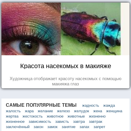
Красота насекомых в макияже
Художница отображает красоту насекомых с помощью
макияжа глаз
САМЫЕ ПОПУЛЯРНЫЕ ТЕМЫ
жадность
жажда
жалость
жара
желание
железо
желудок
жена
женщина
жертва
жестокость
животное
животные
жизненно
жизненное
зависимость
зависть
завтра
завтрак
заключённый
закон
замок
занятие
запах
запрет