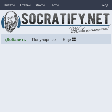
Цитаты
Статьи
Факты
Тесты
Вход
+Добавить
Популярные
Еще