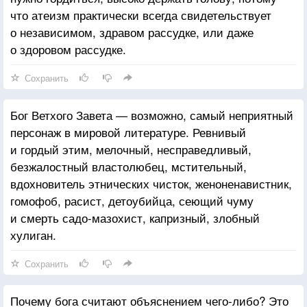
увидеть картину во всех подробностях.
что атеизм практически всегда свидетельствует
о независимом, здравом рассудке, или даже
о здоровом рассудке.
Сохранить
Бог Ветхого Завета — возможно, самый неприятный
персонаж в мировой литературе. Ревнивый
и гордый этим, мелочный, несправедливый,
безжалостный властолюбец, мстительный,
вдохновитель этнических чисток, женоненавистник,
гомофоб, расист, детоубийца, сеющий чуму
и смерть садо-мазохист, капризный, злобный
хулиган.
Сохранить
Почему бога считают объяснением чего-либо? Это