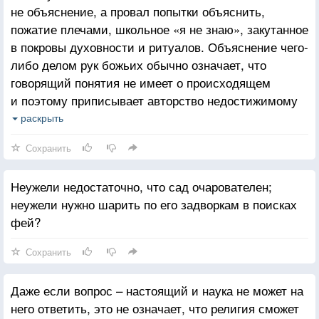
не объяснение, а провал попытки объяснить,
пожатие плечами, школьное «я не знаю», закутанное
в покровы духовности и ритуалов. Объяснение чего-
либо делом рук божьих обычно означает, что
говорящий понятия не имеет о происходящем
и поэтому приписывает авторство недостижимому
и непостижимому небесному волшебнику.
раскрыть
Спросите, откуда этот парень там взялся, и, могу
Сохранить
поспорить, в ответ услышите невнятные
псевдофилософские заявления, что он всегда был
Неужели недостаточно, что сад очарователен;
или что он обитает вне границ природы.
неужели нужно шарить по его задворкам в поисках
Объяснением это, конечно, не назовёшь.
фей?
Сохранить
Даже если вопрос – настоящий и наука не может на
него ответить, это не означает, что религия сможет