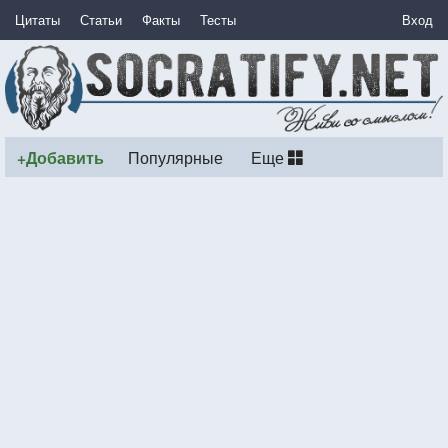
Цитаты
Статьи
Факты
Тесты
Вход
+Добавить
Популярные
Еще