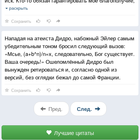
иск. Кто-то обязан гарантировать моё благополучие,
и, значит, кто-то виноват, что я ушибся. Не
раскрыть
является ли подобный инфантилизм главной
Сохранить
причиной «необходимости» бога?
Нападая на атеиста Дидро, набожный Эйлер самым
убедительным тоном бросил следующий вызов:
«Мсье, (a+b^n)/n=x, следовательно, Бог существует.
Ваша очередь!» Ошеломлённый Дидро был
вынужден ретироваться и, согласно одной из
версий, без оглядки бежал до самой Франции.
Сохранить
Пред.
След.
Лучшие цитаты