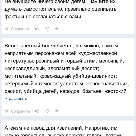
Не внушайте ничего своим детям. Научите их
думать самостоятельно, правильно оценивать
факты и не соглашаться с вами.
Сохранить
Ветхозаветный бог является, возможно, самым
неприятным персонажем всей художественной
литературы: ревнивый и гордый этим; мелочный,
несправедливый, злопамятный деспот;
мстительный, кровожадный убийца-шовинист;
нетерпимый к гомосексуалистам, женоненавистник,
расист, убийца детей, народов, братьев, жестокий
мегаломан, садомазохист, капризный, злобный
раскрыть
обидчик. У тех из нас, кто познакомился с ним
Сохранить
в раннем детстве, восприимчивость к его ужасным
деяниям притупилась. Но новичок, особенно не
Атеизм не повод для извинений. Напротив, им
утративший свежести впечатлений, способен
нужно гордиться, высоко держать голову, потому